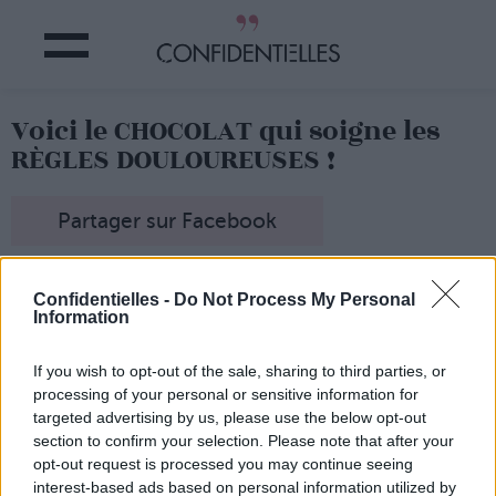
Voici le CHOCOLAT qui soigne les
RÈGLES DOULOUREUSES !
Partager sur Facebook
Si on vous disait qu'une personne bien intentionnée s'est
ENFIN sérieusement penchée sur la question des règles
Confidentielles -
Do Not Process My Personal
Information
douloureuses... et a
non pas inventé un médicament à
gober pour ne plus souffrir, mais du CHOCOLAT ?
Eh bien ouiiiiiiiiiii
c'est aujourd'hui une réalité !
If you wish to opt-out of the sale, sharing to third parties, or
processing of your personal or sensitive information for
Bon, on n'a pas pu tester encore (mais on est sur les
rangs) parce que
son fondateur, le Suisse Marc Widmer,
targeted advertising by us, please use the below opt-out
est en campagne de crowdfunding
pour son
section to confirm your selection. Please note that after your
fiancement, mais on sait déjà que
la recette magique est
opt-out request is processed you may continue seeing
composée de chocolat à 60% de cacao et d'un mélange
interest-based ads based on personal information utilized by
secret de 17 plantes suisses
...