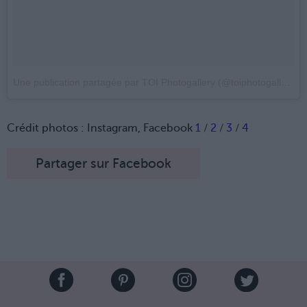
Une publication partagée par TOI Photogallery (@toiphotogallery)
l
Crédit photos : Instagram, Facebook
1
/
2
/
3
/
4
Partager sur Facebook