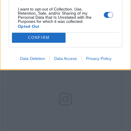
Une publication partagée par Kensington Palace (@kensingtonroyal) le
I want to opt-out of Collection, Use,
Retention, Sale, and/or Sharing of my
Personal Data that Is Unrelated with the
Purposes for which it was collected.
Allez, encore un petit zoom sur la bague...
Opted Out
CONFIRM
Data Deletion
Data Access
Privacy Policy