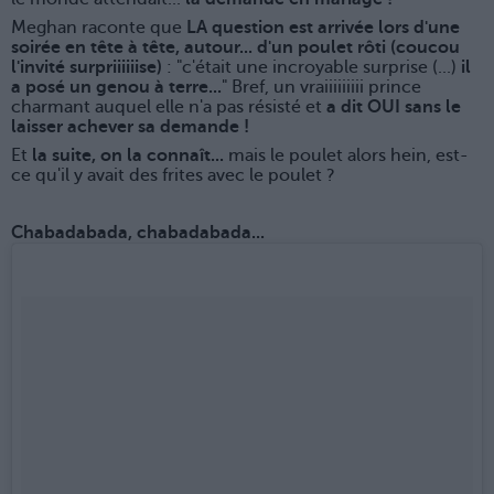
Meghan raconte que
LA question est arrivée lors d'une
soirée en tête à tête, autour... d'un poulet rôti (coucou
l'invité surpriiiiiise)
: "c'était une incroyable surprise (...)
il
a posé un genou à terre...
" Bref, un vraiiiiiiiii prince
charmant auquel elle n'a pas résisté et
a dit OUI sans le
laisser achever sa demande !
Et
la suite, on la connaît...
mais le poulet alors hein, est-
ce qu'il y avait des frites avec le poulet ?
Chabadabada, chabadabada...