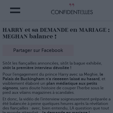
HARRY et sa DEMANDE en MARIAGE :
MEGHAN balance !
Partager sur Facebook
Sitôt les fiançailles annoncées, sitôt la bague exhibée,
sitôt la première interview dévoilée !
Pour l'engagement du prince Harry avec sa Meghie,
le
Palais de Buckingham n'a rieeeeen laissé au hasard
, et
visiblement élaboré un
plan médiatique aux petits
oignons
, sans doute histoire de couper l'herbe sous le
pied aux vilains magazines à scandales.
Et donc, la vidéo de l'interview soigneusement préparée a
été balancée à peine quelques heures après la révélation
des fiançailles : avec, bien entendu, LA question que tout
le monde attendait...
la demande en mariage !