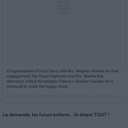
Congratulations Prince Harry and Ms. Meghan Markle on their
engagement! His Royal Highness and Ms. Markle this
afternoon visited Kensington Palace’s Sunken Garden for a
photocall to mark the happy news.
Une publication partagée par Kensington Palace (@kensingtonroyal) le
La demande, les futurs enfants... ils disent TOUT !