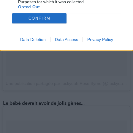
Purposes for which it was collected.
Opted Out
CONFIRM
Data Deletion
Data Access
Privacy Policy
Une publication partagée par fuckyeah Rose Byrne (@fuckyeahrosebyrne)
Le bébé devrait avoir de jolis gènes...