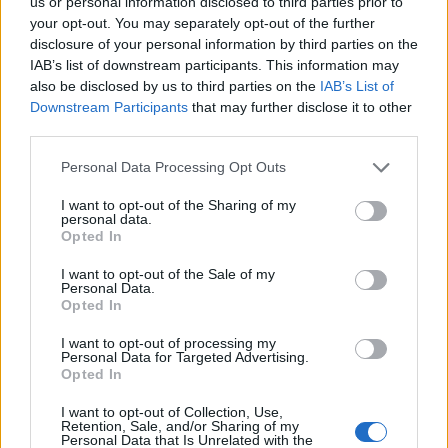
us or personal information disclosed to third parties prior to
your opt-out. You may separately opt-out of the further
disclosure of your personal information by third parties on the
IAB’s list of downstream participants. This information may
also be disclosed by us to third parties on the
IAB’s List of
Downstream Participants
that may further disclose it to other
third parties.
Une publication partagée par r o s e b y r n e (@rxsebyrne)
le
16 N
Personal Data Processing Opt Outs
I want to opt-out of the Sharing of my
Deux semaines avant d'accoucher, l'actrice faisait son
personal data.
Opted In
petit shopping dans les rues de New York :
I want to opt-out of the Sale of my
Personal Data.
Opted In
I want to opt-out of processing my
Personal Data for Targeted Advertising.
Opted In
I want to opt-out of Collection, Use,
Retention, Sale, and/or Sharing of my
Personal Data that Is Unrelated with the