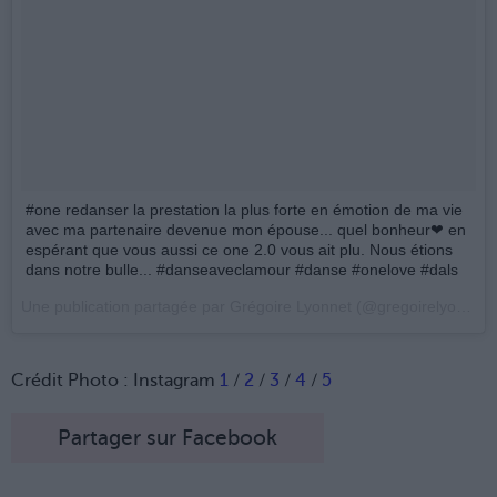
#one redanser la prestation la plus forte en émotion de ma vie
avec ma partenaire devenue mon épouse... quel bonheur❤ en
espérant que vous aussi ce one 2.0 vous ait plu. Nous étions
dans notre bulle... #danseaveclamour #danse #onelove #dals
Une publication partagée par Grégoire Lyonnet (@gregoirelyonnet) le
Crédit Photo : Instagram
1
/
2
/
3
/
4
/
5
Partager sur Facebook