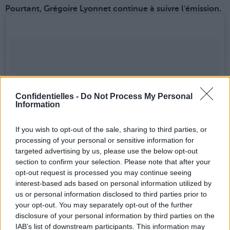
Pourtant, Grégoire Lyonnet continue à suivre l'émission.
Confidentielles -
Do Not Process My Personal
Information
If you wish to opt-out of the sale, sharing to third parties, or
processing of your personal or sensitive information for
targeted advertising by us, please use the below opt-out
section to confirm your selection. Please note that after your
Ce samedi c’est le 1er prime de la saison 8 de dals!!!! Avez
opt-out request is processed you may continue seeing
vous déjà un duo favori? Perso je languis de voir un peu
interest-based ads based on personal information utilized by
comment nos candidats vont se débrouiller cette année!!!
us or personal information disclosed to third parties prior to
Comme vous le savez je ne danserai pas sur cette saison,
mais je vous donnerai mes impressions chaque semaine dans
your opt-out. You may separately opt-out of the further
telestar le magazine!!! J’espère vous faire découvrir quelques
disclosure of your personal information by third parties on the
détails qui vous auraient échappés!!! 😋 #dals #dals8 #telestar
IAB’s list of downstream participants. This information may