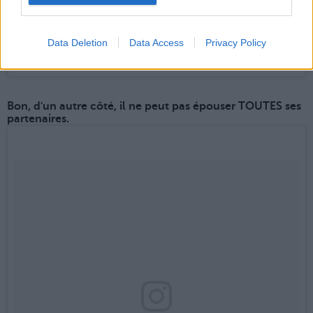
t'es une folle! 😂 parce que moi c'est le cas, j'avoue ✌🏼️ #dals
Ps: Pas mal pour quelqu un qui a répété tte la saison: "je vais
pas y arriver!" Non? 😂
Data Deletion
Data Access
Privacy Policy
Une publication partagée par Grégoire Lyonnet (@gregoirelyonnet) le
Bon, d'un autre côté, il ne peut pas épouser TOUTES ses
partenaires.