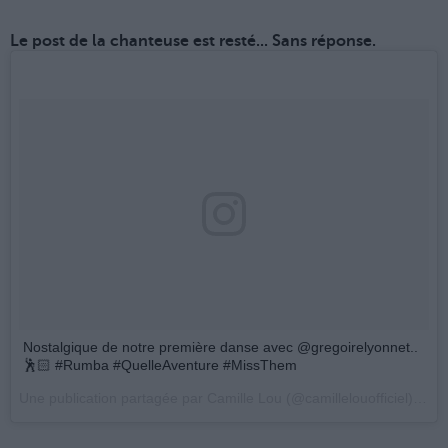
Le post de la chanteuse est resté... Sans réponse.
Nostalgique de notre première danse avec @gregoirelyonnet..
🕺🏻 #Rumba #QuelleAventure #MissThem
Une publication partagée par Camille Lou (@camillelouofficiel) le
14