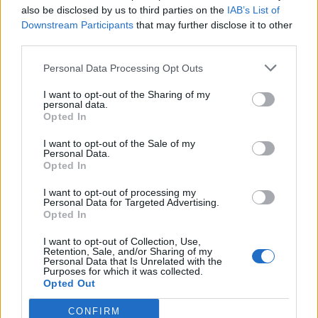
@dals_tf1 @telestar.fr
also be disclosed by us to third parties on the
IAB’s List of
Downstream Participants
that may further disclose it to other
Une publication partagée par Grégoire Lyonnet (@gregoirelyonnet) le
third parties.
Personal Data Processing Opt Outs
Mais son dernier post concernant leur duo remonte à
loiiiin, loin, loin.
I want to opt-out of the Sharing of my
personal data.
Opted In
I want to opt-out of the Sale of my
Personal Data.
Opted In
I want to opt-out of processing my
Personal Data for Targeted Advertising.
Opted In
I want to opt-out of Collection, Use,
Retention, Sale, and/or Sharing of my
Personal Data that Is Unrelated with the
Purposes for which it was collected.
Opted Out
Voila 3 mois de travail en 1min!!! 😂Merci @steve_rmx pour ce
CONFIRM
résumé! @camillelouofficiel si en voyant ça t'es pas fiere de toi