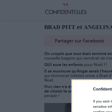
BRAD PITT et ANGELINA 
Partager sur Facebook
On croyait que tout était terminé en
nouvelle bagarre qui viendrait de s'e
QUI aura les enfants
pour Noël ?!
Il se murmure qu'Angie serait l'heu
qui donnerait trèèèès envie à Brad d
Noël.
Mais
rien n'a été confirmé par les de
Confidenti
de choisir le sapin ensemble
en se m
people !
If you wish 
sensitive in
confirm you