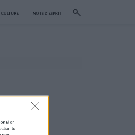
CULTURE
MOTS D'ESPRIT
sonal or
ection to
ou may