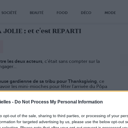
SOCIÉTÉ
BEAUTÉ
FOOD
DÉCO
MODE
JOLIE : et c'est REPARTI
tre les deux acteurs
, c'était sans compter sur la
ngager...
reuse gardienne de sa tribu pour Thanksgiving
, ce
'avoir les mini-mioches pour fêter l'arrivée du Pôpa
ux principaux intéressés qui sont peut-être en train
elles -
Do Not Process My Personal Information
arrant comme des baleines à la lecture de la presse
to opt-out of the sale, sharing to third parties, or processing of your per
formation for targeted advertising by us, please use the below opt-out s
r selection. Please note that after your opt-out request is processed y