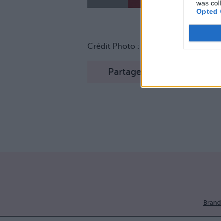
was col
Opted 
Crédit Photo : Pinterest
1
/
2
/
3
/
4
Partager sur Facebook
Brand