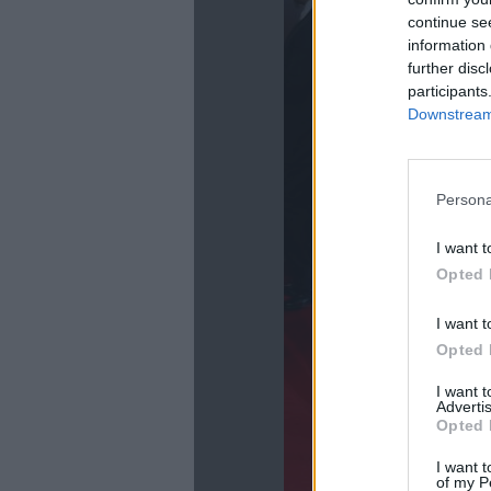
continue se
information 
further disc
participants
Downstream 
Persona
La
I want t
Opted 
I want t
Opted 
I want 
Advertis
Opted 
I want t
of my P