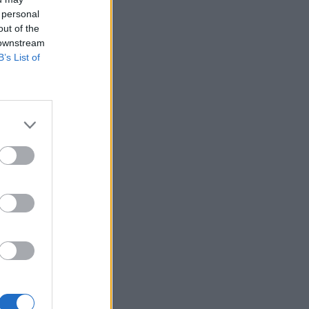
 personal
out of the
 downstream
B’s List of