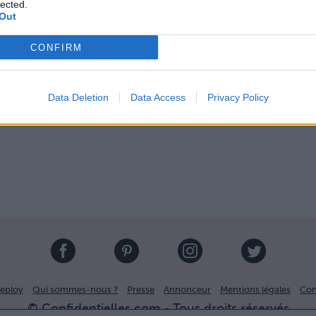
lected.
Out
Image suivante
CONFIRM
/
5
Data Deletion
Data Access
Privacy Policy
eploy
Qui sommes-nous ?
Presse
Annonceur
Mentions légales
Con
© Confidentielles.com - Tous droits réservés