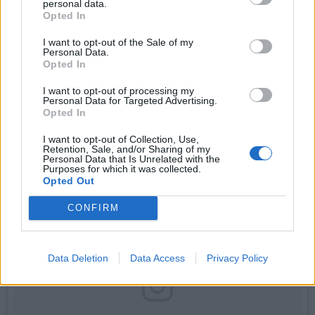
personal data.
Opted In
Une publication partagée par Mr 董 😎 (@d0ng3rd) le
8 Nov. 2017 à 15h19 PST
I want to opt-out of the Sale of my
Personal Data.
Opted In
Eh bah oui, on a la classe ou on ne l'a pas...
I want to opt-out of processing my
Personal Data for Targeted Advertising.
Opted In
I want to opt-out of Collection, Use,
Retention, Sale, and/or Sharing of my
Personal Data that Is Unrelated with the
Purposes for which it was collected.
Opted Out
CONFIRM
Data Deletion
Data Access
Privacy Policy