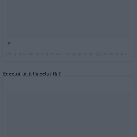
🏹
Une publication partagée par champagnepapi (@champagnepapi) le
Et celui-là, il l'a celui-là ?