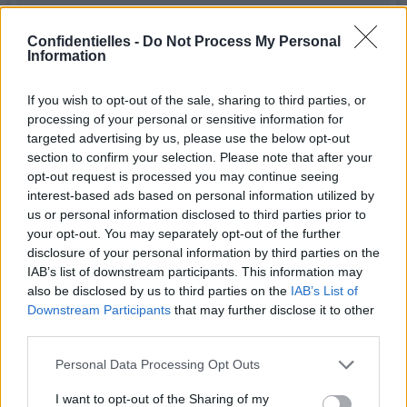
Confidentielles -
Do Not Process My Personal
Information
If you wish to opt-out of the sale, sharing to third parties, or
processing of your personal or sensitive information for
targeted advertising by us, please use the below opt-out
section to confirm your selection. Please note that after your
opt-out request is processed you may continue seeing
interest-based ads based on personal information utilized by
us or personal information disclosed to third parties prior to
your opt-out. You may separately opt-out of the further
disclosure of your personal information by third parties on the
Never forgot what you started with😊😊 . The very first is
always special! Like everything in life lol 😂 . #orangebox
IAB’s list of downstream participants. This information may
#orangeboxes #hermesworld #thehermesworld
also be disclosed by us to third parties on the
IAB’s List of
#clubhermesparis #hermesbag #hermesbags #hermesfan
Downstream Participants
that may further disclose it to other
#hermesaddict #hermescollector #hermesshopping
third parties.
#hermesbirkin #hermeskelly #hermesthailand #hermeslover
#luxury #luxuryfashion #luxurygoods #fashion #instafashion
Personal Data Processing Opt Outs
#fashionlove #fashionpost #fashionstyle #fashionmen
#fashionblog #fashiondaily #instadaily #follow #fashionblogger
I want to opt-out of the Sharing of my
#luxurylife