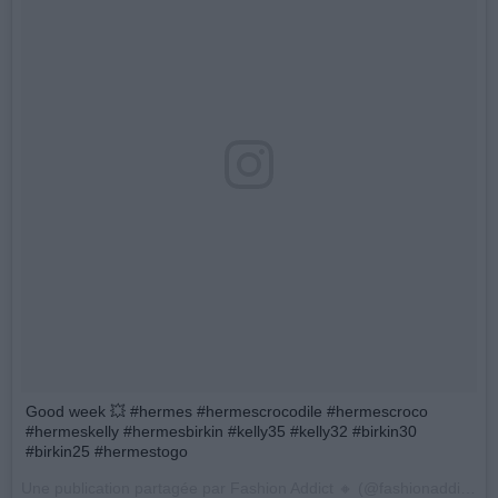
Good week 💥 #hermes #hermescrocodile #hermescroco
#hermeskelly #hermesbirkin #kelly35 #kelly32 #birkin30
#birkin25 #hermestogo
Une publication partagée par Fashion Addict 🔸️ (@fashionaddictedpic) le