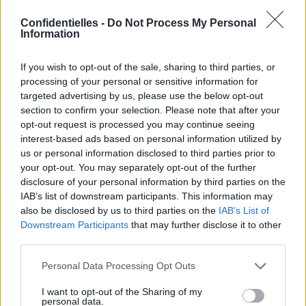
descendre une
fée du ciel
Confidentielles -
Do Not Process My Personal
pour animer le
Information
danceflooooor.
On ignore si la maman a
ensuite payé la jolie
If you wish to opt-out of the sale, sharing to third parties, or
créature ailée en
pétales ou en paillettes,
pour avoir
processing of your personal or sensitive information for
autant fait plaisir aux convives.
targeted advertising by us, please use the below opt-out
section to confirm your selection. Please note that after your
Lancer le diaporama
opt-out request is processed you may continue seeing
interest-based ads based on personal information utilized by
Carla Bruni est une maman très épanouie.
us or personal information disclosed to third parties prior to
your opt-out. You may separately opt-out of the further
disclosure of your personal information by third parties on the
IAB’s list of downstream participants. This information may
also be disclosed by us to third parties on the
IAB’s List of
Downstream Participants
that may further disclose it to other
third parties.
Personal Data Processing Opt Outs
I want to opt-out of the Sharing of my
personal data.