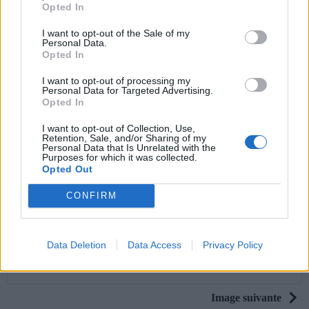
Opted In
I want to opt-out of the Sale of my
Personal Data.
Opted In
I want to opt-out of processing my
Personal Data for Targeted Advertising.
Opted In
I want to opt-out of Collection, Use,
Retention, Sale, and/or Sharing of my
Personal Data that Is Unrelated with the
Purposes for which it was collected.
Opted Out
CONFIRM
Smile du jour 💙 Buon giorno e buon weekend a tutti 😘😘😘😘
And don't forget to listen to music 🎶🎶❤️
Data Deletion
Data Access
Privacy Policy
Une publication partagée par Carla Bruni (@carlabruniofficial) le
27
Image suivante