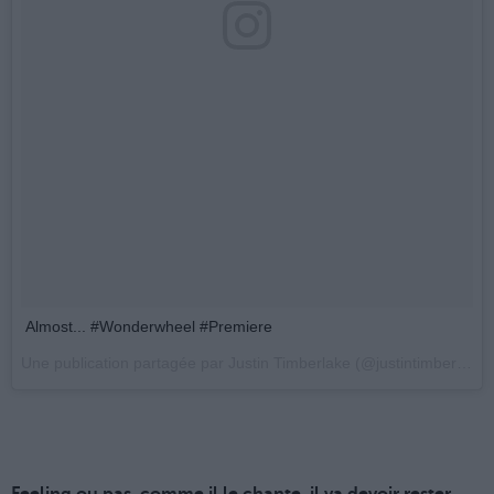
Almost... #Wonderwheel #Premiere
Une publication partagée par Justin Timberlake (@justintimberlake) le