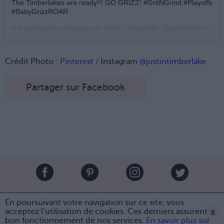
The Timberlakes are ready!!! GO GRIZZ! #GritNGrind #Playoffs
#BabyGrizzROAR
Une publication partagée par Justin Timberlake (@justintimberlake) le
Crédit Photo :
Pinterest
/ Instagram
@justintimberlake
Partager sur Facebook
Brandeploy
Qui sommes-nous ?
Presse
Annonceur
En poursuivant votre navigation sur ce site, vous
Mentions légales
Contact
x
acceptez l’utilisation de cookies. Ces derniers assurent le
bon fonctionnement de nos services.
En savoir plus sur
© Confidentielles.com - Tous droits réservés