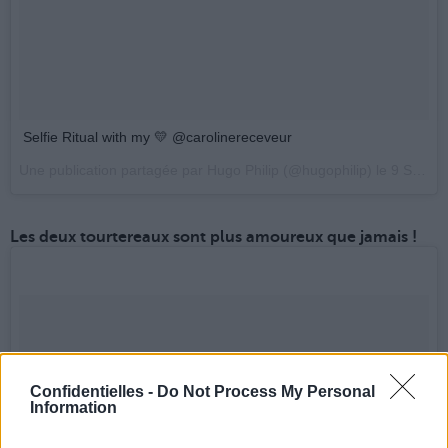
Selfie Ritual with my 💛 @carolinereceveur
Une publication partagée par Hugo Philip (@hugophilip) le
9 Sept. 2017 à 8h54 PDT
Les deux tourtereaux sont plus amoureux que jamais !
Confidentielles -
Do Not Process My Personal
Information