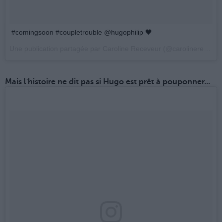
#comingsoon #coupletrouble @hugophilip 🖤
Une publication partagée par Caroline Receveur (@carolinereceveur) le
Mais l'histoire ne dit pas si Hugo est prêt à pouponner...