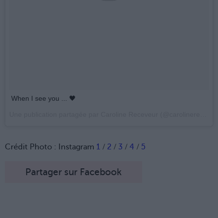
When I see you ... 🖤
Une publication partagée par Caroline Receveur (@carolinereceveur) le
Crédit Photo : Instagram
1
/
2
/
3
/
4
/
5
Partager sur Facebook