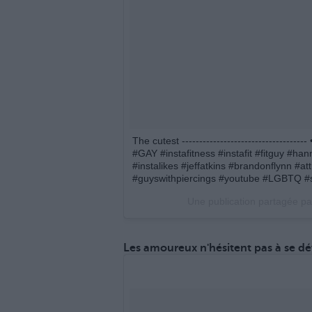
The cutest -----------------------------------
#GAY #instafitness #instafit #fitguy #h
#instalikes #jeffatkins #brandonflynn #a
#guyswithpiercings #youtube #LGBTQ #se
Une publication partagée pa
Les amoureux n'hésitent pas à se dév