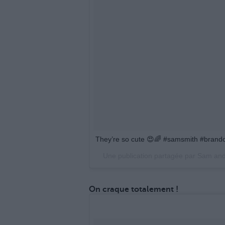
They’re so cute 😍🌈 #samsmith #brand
Une publication partagée par Sam a
On craque totalement !