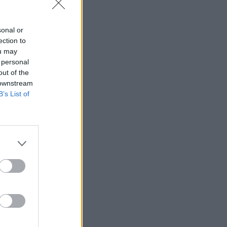
sonal or
ection to
ou may
 personal
out of the
 downstream
B’s List of