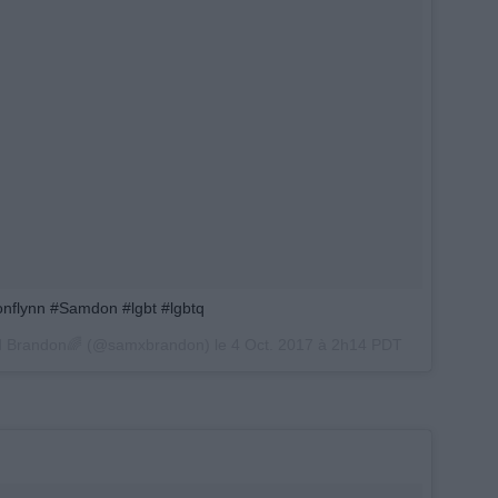
onflynn #Samdon #lgbt #lgbtq
nd Brandon🌈 (@samxbrandon) le
4 Oct. 2017 à 2h14 PDT