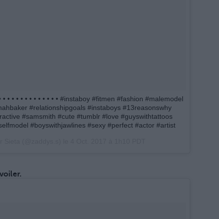
- • • • • • • • • • • • • • • #instaboy #fitmen #fashion #malemodel
annahbaker #relationshipgoals #instaboys #13reasonswhy
ttractive #samsmith #cute #tumblr #love #guyswithtattoos
lfmodel #boyswithjawlines #sexy #perfect #actor #artist
r Sieta (@zaddys.s) le
4 Oct. 2017 à 1h10 PDT
oiler.