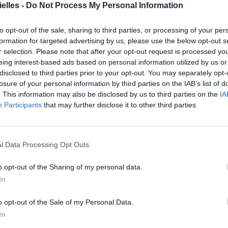
elles -
Do Not Process My Personal Information
to opt-out of the sale, sharing to third parties, or processing of your per
formation for targeted advertising by us, please use the below opt-out s
r selection. Please note that after your opt-out request is processed y
eing interest-based ads based on personal information utilized by us or
disclosed to third parties prior to your opt-out. You may separately opt-
losure of your personal information by third parties on the IAB’s list of
Brandon Flynn y Sam Smith hacen público su amor en las calles
. This information may also be disclosed by us to third parties on the
IA
#lovewins #loveislove #SamSmith #BrandonFynn #love
Participants
that may further disclose it to other third parties.
 Razones (@13razonesspain) le
3 Oct. 2017 à 13h07 PDT
l Data Processing Opt Outs
o opt-out of the Sharing of my personal data.
In
o opt-out of the Sale of my Personal Data.
In