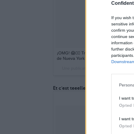
Confidenti
If you wish 
sensitive in
confirm you
continue se
information 
further disc
‪¡OMG! 😱🏳️‍🌈‬ ‪Tras salir del armario, 
participants
de Nueva York 😍🌈❤️‬ #13ReasonsWhy 
Downstream 
Une publication partagée par Por 13
Persona
Et c'est teeellement meugnon !
I want t
Opted 
I want t
Opted 