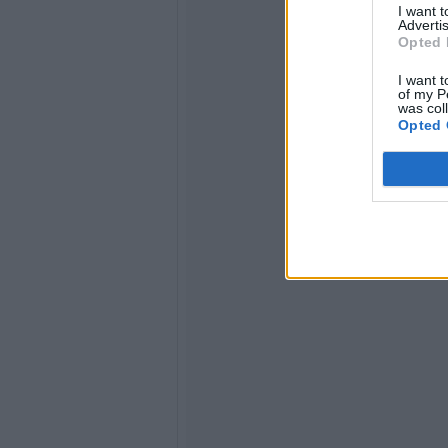
I want 
Advertis
Opted 
I want t
of my P
was col
Opted 