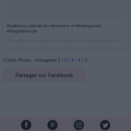
#halleberry attends the #premiere of #thekingsman
#thegoldencircle
Une publication partagée par Marqeeux (@marqeeuxmag) le
20 Se
Crédit Photo : Instagram
1
/
2
/
3
/
4
/
5
Partager sur Facebook