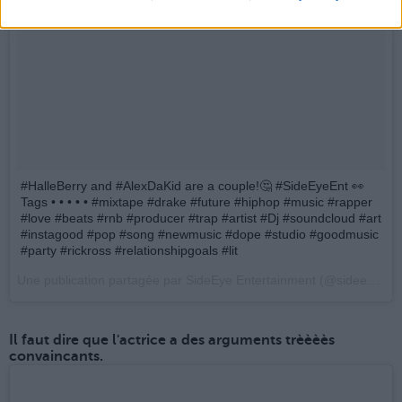
#HalleBerry and #AlexDaKid are a couple!🤔 #SideEyeEnt 👀
Tags • • • • • #mixtape #drake #future #hiphop #music #rapper
#love #beats #rnb #producer #trap #artist #Dj #soundcloud #art
#instagood #pop #song #newmusic #dope #studio #goodmusic
#party #rickross #relationshipgoals #lit
Une publication partagée par SideEye Entertainment (@sideeye_ent) le
Il faut dire que l'actrice a des arguments trèèèès
convaincants.