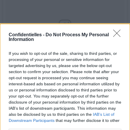
Confidentielles -
Do Not Process My Personal
Information
If you wish to opt-out of the sale, sharing to third parties, or
processing of your personal or sensitive information for
targeted advertising by us, please use the below opt-out
section to confirm your selection. Please note that after your
opt-out request is processed you may continue seeing
interest-based ads based on personal information utilized by
us or personal information disclosed to third parties prior to
your opt-out. You may separately opt-out of the further
disclosure of your personal information by third parties on the
Холли Берри представила публике своего нового
IAB’s list of downstream participants. This information may
возлюбленного⚡️ Бойфрендом 51-летней актрисы стал 34-
also be disclosed by us to third parties on the
IAB’s List of
летний британский хип-хоп-продюсер, обладатель премии
Downstream Participants
that may further disclose it to other
«Грэмми» Алекс Да Кид💏 #halleberry #alexdakid
third parties.