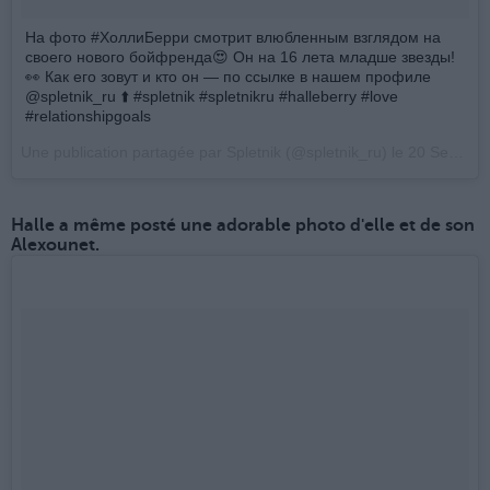
На фото #ХоллиБерри смотрит влюбленным взглядом на
своего нового бойфренда😍 Он на 16 лета младше звезды!
👀 Как его зовут и кто он — по ссылке в нашем профиле
@spletnik_ru ⬆️ #spletnik #spletnikru #halleberry #love
#relationshipgoals
Une publication partagée par Spletnik (@spletnik_ru) le
20 Sept. 2017 à 3h10 PDT
Halle a même posté une adorable photo d'elle et de son
Alexounet.