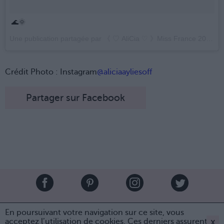
🌊🌞
Une publication partagée par 《 ♡ AliCia ♡ 》Miss France 2017 (@aliciaayliesoff) le
Crédit Photo : Instagram
@aliciaayliesoff
Partager sur Facebook
Brandeploy
Qui sommes-nous ?
Presse
Annonceur
En poursuivant votre navigation sur ce site, vous
Mentions légales
Contact
x
acceptez l’utilisation de cookies. Ces derniers assurent le