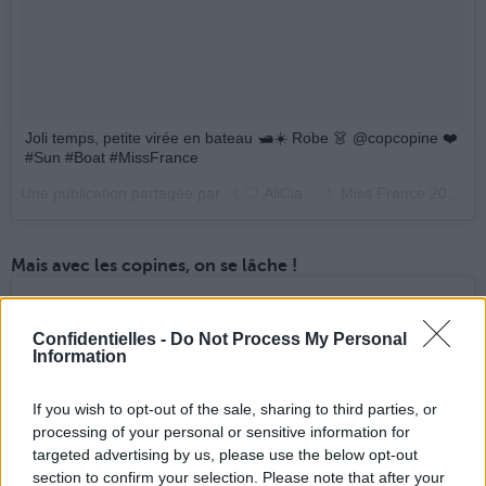
Joli temps, petite virée en bateau 🛥☀️ Robe 👗 @copcopine ❤️
#Sun #Boat #MissFrance
Une publication partagée par 《 ♡ AliCia ♡ 》Miss France 2017 (@aliciaayliesoff) le
Mais avec les copines, on se lâche !
Confidentielles -
Do Not Process My Personal
Information
If you wish to opt-out of the sale, sharing to third parties, or
processing of your personal or sensitive information for
targeted advertising by us, please use the below opt-out
section to confirm your selection. Please note that after your