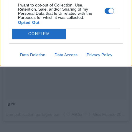
I want to opt-out of Collection, Use,
Retention, Sale, and/or Sharing of my
Personal Data that Is Unrelated with the
Purposes for which it was collected.
Opted Out
CONFIRM
Data Deletion
Data Access
Privacy Policy
👙🌴
Une publication partagée par 《 ♡ AliCia ♡ 》Miss France 2017 (@aliciaayliesoff) le