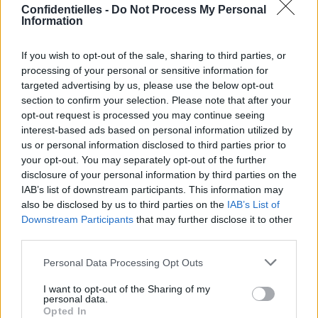
Confidentielles -
Do Not Process My Personal
la jeune femme
…
Information
Mais Cricri aurait finalement
préféré une mère
porteuse…
If you wish to opt-out of the sale, sharing to third parties, or
L'histoire ne dit pas si c'est la même femme
qui a donné
processing of your personal or sensitive information for
naissance à Cristiano Junior et aux jumeaux…
targeted advertising by us, please use the below opt-out
En même temps, à 12 millions d'euros
la grossesse, nous
section to confirm your selection. Please note that after your
non plus on n'aurait pas cafté !
opt-out request is processed you may continue seeing
Lancer le diaporama
interest-based ads based on personal information utilized by
us or personal information disclosed to third parties prior to
your opt-out. You may separately opt-out of the further
disclosure of your personal information by third parties on the
IAB’s list of downstream participants. This information may
also be disclosed by us to third parties on the
IAB’s List of
Downstream Participants
that may further disclose it to other
third parties.
Personal Data Processing Opt Outs
I want to opt-out of the Sharing of my
personal data.
Opted In