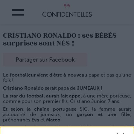
CRISTIANO RONALDO : ses BÉBÉS
surprises sont NÉS !
Partager sur Facebook
Le footballeur vient d'être à nouveau
papa et pas qu'une
fois !
Cristiano Ronald
o
serait papa de
JUMEAUX
!
La star du football aurait fait appel
à une mère porteuse,
comme pour son premier fils, Cristiano Junior, 7 ans.
Et selon la chaîne
portugaise SIC, la femme aurait
accouché de jumeaux, un
garçon et une fille
,
prénommés
Eva
et
Mateo
.
En couple depuis décembre 2016
avec Georgina
Rodriguez, 22 ans,
la rumeur prêtait déjà une grossesse à