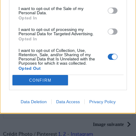
I want to opt-out of the Sale of my
Personal Data.
Opted In
I want to opt-out of processing my
Personal Data for Targeted Advertising.
Opted In
I want to opt-out of Collection, Use,
Retention, Sale, and/or Sharing of my
Personal Data that Is Unrelated with the
Purposes for which it was collected.
Opted Out
CONFIRM
My man ❤️️
Data Deletion
Data Access
Privacy Policy
Une publication partagée par Cristiano Ronaldo (@cristiano) le
4 J
Image suivante
Crédit Photo / Pinterest
1
,
2
-
Instagram