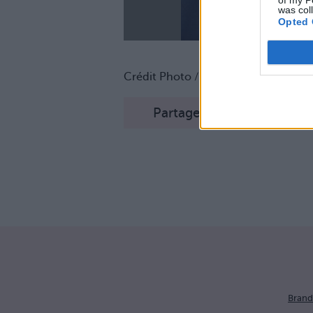
of my P
was col
Opted 
Crédit Photo / Pinterest
1
,
2
,
3
,
4
Partager sur Facebook
Brand