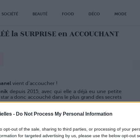
SOCIÉTÉ
BEAUTÉ
FOOD
DÉCO
MODE
CRÉÉ la SURPRISE en ACCOUCHANT
hanel
vient d’accoucher !
enik
depuis 2015, avec qui elle a déjà eu une petite
 la star a donc accouché dans le plus grand des secrets
nné
aux petites cachotteries : il s’était marié dans le
elles -
Do Not Process My Personal Information
 annoncé qu’après la cérémonie.
bé surprise…
to opt-out of the sale, sharing to third parties, or processing of your per
Charlie
Wolf !
formation for targeted advertising by us, please use the below opt-out s