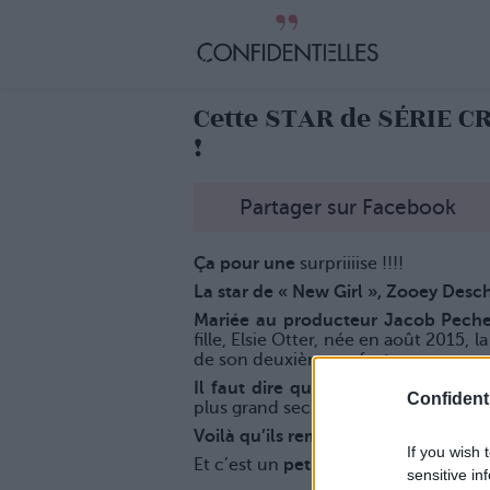
Cette STAR de SÉRIE 
!
Partager sur Facebook
Ça pour une
surpriiiise !!!!
La star de « New Girl », Zooey Desc
Mariée au producteur Jacob Pech
fille, Elsie Otter, née en août 2015,
de son deuxième enfant…
Il faut dire que le couple est abo
Confidenti
plus grand secret en 2015 et l’avait
Voilà qu’ils remettent
ça avec un bé
If you wish 
Et c’est un
petit garçon
, prénommé
sensitive in