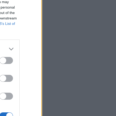
ou may
 personal
out of the
 downstream
B’s List of