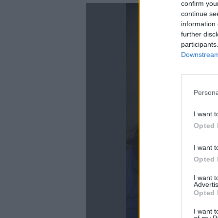
confirm you
continue se
information 
further disc
participants
Downstream 
Persona
I want t
La
Opted 
I want t
Opted 
I want 
Advertis
Opted 
I want t