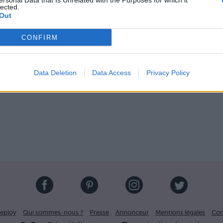
ersonal Data that Is Unrelated with the Purposes for which it
lected.
Out
CONFIRM
Image suivante
Data Deletion
Data Access
Privacy Policy
eploy
Qui sommes-nous ?
Presse
Annonceur
Mentions légales
Con