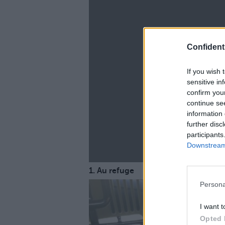
Confidenti
La
If you wish 
sensitive in
confirm you
continue se
information 
further disc
participants
Downstream 
1. Au refuge
Persona
I want t
Opted 