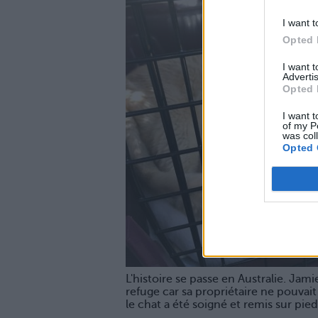
I want t
Opted 
I want 
Advertis
Opted 
I want t
of my P
was col
Opted 
L'histoire se passe en Australie. Jam
refuge car sa propriétaire ne pouvait 
le chat a été soigné et remis sur pied