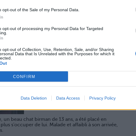
o opt-out of the Sale of my Personal Data.
In
to opt-out of processing my Personal Data for Targeted
ing.
In
o opt-out of Collection, Use, Retention, Sale, and/or Sharing
ersonal Data that Is Unrelated with the Purposes for which it
lected.
Out
CONFIRM
Data Deletion
Data Access
Privacy Policy
ie, un beau chat birman de 13 ans, a été placé en
plus s'occuper de lui. Malade et affaibli à son arrivée,
s.