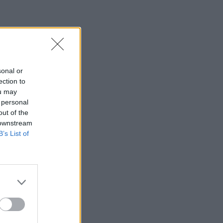
sonal or
ection to
ou may
 personal
out of the
 downstream
B’s List of