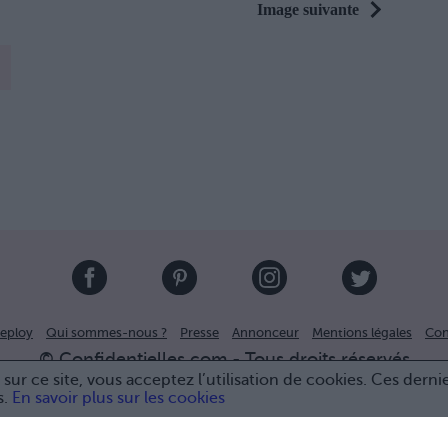
Image suivante
eploy
Qui sommes-nous ?
Presse
Annonceur
Mentions légales
Con
© Confidentielles.com - Tous droits réservés
sur ce site, vous acceptez l’utilisation de cookies. Ces derni
s.
En savoir plus sur les cookies