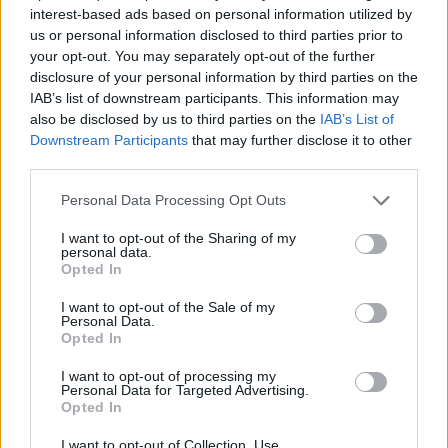
interest-based ads based on personal information utilized by
greffe capillaire.
us or personal information disclosed to third parties prior to
M
ais alors, le bun est-il vraiment
si mauvais pour notre
your opt-out. You may separately opt-out of the further
tignasse ??
disclosure of your personal information by third parties on the
Selon
la grande prêtresse
des cheveux,
Christine
IAB’s list of downstream participants. This information may
Thompson
, il y a simplement quelques règles à
also be disclosed by us to third parties on the
IAB’s List of
respecter :
éviter de s'attacher les cheveux quand ils
sont mouillés
, par exemple !
Downstream Participants
that may further disclose it to other
third parties.
Alors on y va mollo sur la raideur de nos buns !
Et puis,
ça tombe bien : le chignon flou, est pile dans la
Personal Data Processing Opt Outs
tendance !
I want to opt-out of the Sharing of my
personal data.
Opted In
I want to opt-out of the Sale of my
Personal Data.
Opted In
Lancer le diaporama
I want to opt-out of processing my
Personal Data for Targeted Advertising.
Opted In
I want to opt-out of Collection, Use,