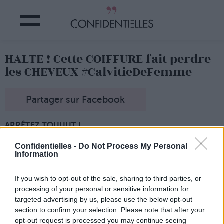
HALTE ! Cette COIFFURE fait perdre
les CHEVEUX #CalvitieDeFemme
Partager sur Facebook
ARRÊTEZ TOUUUT !
La Britannique Diva Hollands,
23 ans,
ancienne danseuse
Confidentielles -
Do Not Process My Personal
étoile
, a tiré la sonnette d'alarme, dans une interview
Information
donnée au « Daily Mail ».
Le chignon ultra tiré, qu'elle a enduré depuis ses 3 ans,
âge auquel elle a commencé la danse, lui a valu une
If you wish to opt-out of the sale, sharing to third parties, or
calvitie plus que précoce
!
processing of your personal or sensitive information for
targeted advertising by us, please use the below opt-out
A peine adolescente, la jeune femme
a commencé à
perdre ses cheveux de façon très évidente.
section to confirm your selection. Please note that after your
opt-out request is processed you may continue seeing
A
tel point que
l
'ex-ball
erine
a dû
avoir recours à une