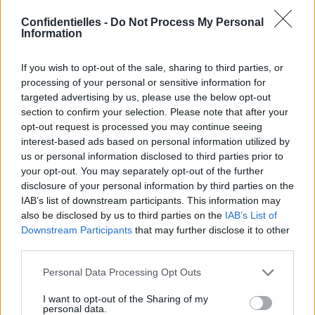
Confidentielles -
Do Not Process My Personal
Information
If you wish to opt-out of the sale, sharing to third parties, or
processing of your personal or sensitive information for
targeted advertising by us, please use the below opt-out
section to confirm your selection. Please note that after your
opt-out request is processed you may continue seeing
interest-based ads based on personal information utilized by
us or personal information disclosed to third parties prior to
your opt-out. You may separately opt-out of the further
disclosure of your personal information by third parties on the
IAB’s list of downstream participants. This information may
THANK YOU TO MY GIRLS, THE FIERCEST IN THE GAME,
FOR ALWAYS SHOWING UP AND TURNING IT UPSIDE
also be disclosed by us to third parties on the
IAB’s List of
DOWN! LOVE YOU GIRLS NOW AND ALWAYS!!!!
Downstream Participants
that may further disclose it to other
@givenchyofficial @iosonomariacarlaboscono @leacerezo
third parties.
@kendalljenner @bellahadid @joansmalls @liyakebede
@yasminwijnaldum @vittoceretti @juliettetopalian
Personal Data Processing Opt Outs
@itsmesunniva @blaancapadilla @lizzy.salt
I want to opt-out of the Sharing of my
Une photo publiée par riccardotisci17 (@riccardotisci17) le
21 Janv. 2017 à 9h29 PST
personal data.