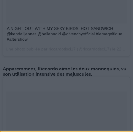
A NIGHT OUT WITH MY SEXY BIRDS, HOT SANDWICH
@kendalljenner @bellahadid @givenchyofficial #lemagnifique
#aftershow
Une photo publiée par riccardotisci17 (@riccardotisci17) le
22 Janv. 2017 à 8h11 PST
Apparemment, Riccardo aime les deux mannequins, vu
son utilisation intensive des majuscules.