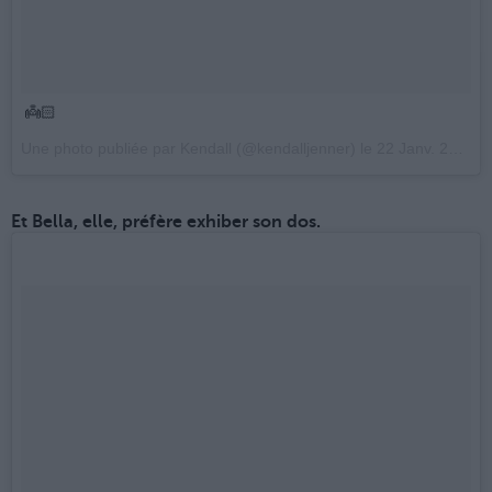
👼🏻
Une photo publiée par Kendall (@kendalljenner) le
22 Janv. 2017 à 10h49 PST
Et Bella, elle, préfère exhiber son dos.