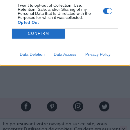
I want to opt-out of Collection, Use,
Retention, Sale, and/or Sharing of my
Personal Data that Is Unrelated with the
Purposes for which it was collected.
Opted Out
Image suivante
CONFIRM
Crédit Photo / Pinterest
1
,
2
,
3
,
4
Data Deletion
Data Access
Privacy Policy
Partager sur Facebook
Brandeploy
Qui sommes-nous ?
Presse
Annonceur
En poursuivant votre navigation sur ce site, vous
Mentions légales
Contact
x
acceptez l’utilisation de cookies. Ces derniers assurent le