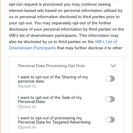
opt-out request is processed you may continue seeing
Le projet n'a
même pas
été reconnu par J.K. Rowling
et
interest-based ads based on personal information utilized by
traite de la
crise des 25 ans
de l'héroïne de Harry Potter…
us or personal information disclosed to third parties prior to
mais sans l'héroïne de Harry Potter !
your opt-out. You may separately opt-out of the further
Dans ce scénario, Hermione lâche tout : elle quitte Ron
,
disclosure of your personal information by third parties on the
elle quitte le monde des sorciers et part s'installer en ville,
IAB’s list of downstream participants. This information may
à Los Angeles !
also be disclosed by us to third parties on the
IAB’s List of
Bon, même si elle nous prend pour des poires
, on avoue
Downstream Participants
that may further disclose it to other
que le concept de la mini-série nous intrigue quand
third parties.
même un poil…
Lancer le diaporama
Personal Data Processing Opt Outs
I want to opt-out of the Sharing of my
personal data.
Opted In
I want to opt-out of the Sale of my
Personal Data.
Opted In
I want to opt-out of processing my
Personal Data for Targeted Advertising.
Opted In