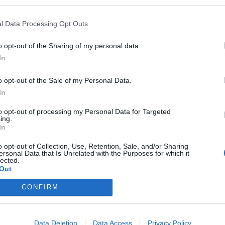
ons amères,
comme le gin tonic, auraient des
positions au machiavélisme, la psychopathie, le
l Data Processing Opt Outs
sisme et le sadisme !
o opt-out of the Sharing of my personal data.
In
o opt-out of the Sale of my Personal Data.
In
to opt-out of processing my Personal Data for Targeted
ing.
In
o opt-out of Collection, Use, Retention, Sale, and/or Sharing
ersonal Data that Is Unrelated with the Purposes for which it
lected.
Out
CONFIRM
eploy
Qui sommes-nous ?
Presse
Annonceur
Mentions légales
Con
Data Deletion
Data Access
Privacy Policy
© Confidentielles.com - Tous droits réservés