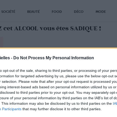
SOCIÉTÉ
BEAUTÉ
FOOD
DÉCO
MODE
Z cet ALCOOL vous êtes SADIQUE !
s une étude très sérieuse,
notre goût pour le gin
elles -
Do Not Process My Personal Information
 l'indicateur d'une personnalité malveillante !
hercheurs ont trouvé
un point commun entre les
to opt-out of the sale, sharing to third parties, or processing of your per
rs de gin...
Ils auraient des tendances
formation for targeted advertising by us, please use the below opt-out s
opathiques !!!
r selection. Please note that after your opt-out request is processed y
hercheurs ont analysé
les réponses des 1000
eing interest-based ads based on personal information utilized by us or
nes ayant participé à l'étude.
disclosed to third parties prior to your opt-out. You may separately opt-
vaient noter des aliments dans une liste,
selon ceux
losure of your personal information by third parties on the IAB’s list of
ur faisait envie. Ils ont ensuite répondu à des
. This information may also be disclosed by us to third parties on the
IA
ons concernant leur taux d'agressivité, leur stabilité
Participants
that may further disclose it to other third parties.
nnelle, le machiavélisme et la tendance au sadisme.
at, les personnes aimant les aliments et les