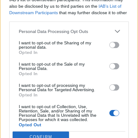
coiffeur, notre cou peut
also be disclosed by us to third parties on the
IAB’s List of
être soumis à une pression
Downstream Participants
that may further disclose it to other
excessive.
third parties.
Ce qui a pour
conséquences
Personal Data Processing Opt Outs
d'endommager les artères
, pouvant créer des caillots de
sang.
I want to opt-out of the Sharing of my
personal data.
Lancer le diaporama
Opted In
Le jeune britannique, lui, a été victime d'un AVC
mais a la
chance de s'en être sorti sans (trop) de séquelles…
I want to opt-out of the Sale of my
Personal Data.
Opted In
Voilà de quoi nous faire réfléchir à deux fois
avant de se
jeter, tête en arrière, dans ce bac maléfique !
I want to opt-out of processing my
Personal Data for Targeted Advertising.
Opted In
Image suivante
I want to opt-out of Collection, Use,
Crédit Photo / Pinterest
1
,
2
,
3
,
4
Retention, Sale, and/or Sharing of my
Personal Data that Is Unrelated with the
Purposes for which it was collected.
Partager sur Facebook
Opted Out
CONFIRM