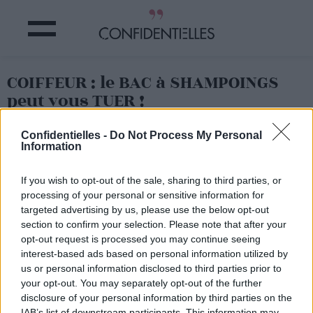
COIFFEUR : le BAC à SHAMPOINGS
peut vous TUER !
Confidentielles -
Do Not Process My Personal
Partager sur Facebook
Information
Horreu
r dans les salons
de
If you wish to opt-out of the sale, sharing to third parties, or
coiffure !
processing of your personal or sensitive information for
C'est un cas en Grande-
targeted advertising by us, please use the below opt-out
Bretagne qui
a levé le
section to confirm your selection. Please note that after your
tabou
: OUI, le bac à
opt-out request is processed you may continue seeing
shampoings chez votre
interest-based ads based on personal information utilized by
coiffeur peut vous tuer !
us or personal information disclosed to third parties prior to
C'est ce que l'on appelle
your opt-out. You may separately opt-out of the further
de « syndrome sur salon
disclosure of your personal information by third parties on the
de beauté »
: en se faisant
laver les cheveux chez le
IAB’s list of downstream participants. This information may