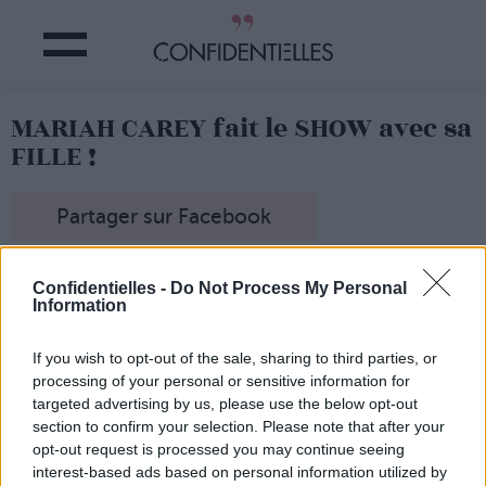
MARIAH CAREY fait le SHOW avec sa
FILLE !
Partager sur Facebook
La
star
a posté une photo d'elle et de sa
fille
,
Monroe
, 5
Confidentielles -
Do Not Process My Personal
ans, sur son compte
Instagram
...
Information
Et le moins qu'on puisse dire c'est qu'
elle aime faire
comme maman
! A l'occasion d'un
gala
sur la scène du
If you wish to opt-out of the sale, sharing to third parties, or
Beacon Theatre de New York
, la star a fait monter ses
deux enfants
sur
scène
.
processing of your personal or sensitive information for
targeted advertising by us, please use the below opt-out
La jeune
Monroe
a pris la même
pose
que sa
mère
et elles
se sont
trémoussées
de concert.
section to confirm your selection. Please note that after your
opt-out request is processed you may continue seeing
interest-based ads based on personal information utilized by