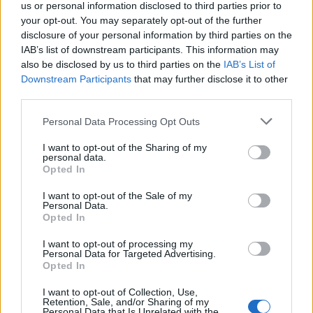
us or personal information disclosed to third parties prior to
your opt-out. You may separately opt-out of the further
disclosure of your personal information by third parties on the
IAB’s list of downstream participants. This information may
also be disclosed by us to third parties on the
IAB’s List of
Downstream Participants
that may further disclose it to other
third parties.
Personal Data Processing Opt Outs
Lancer le diaporama
I want to opt-out of the Sharing of my
personal data.
Opted In
I want to opt-out of the Sale of my
Personal Data.
Opted In
I want to opt-out of processing my
Personal Data for Targeted Advertising.
Opted In
I want to opt-out of Collection, Use,
On espère que
maman attendra
quelques années avant
Retention, Sale, and/or Sharing of my
de lui acheter une
réplique
miniature de ses
robes
...
Personal Data that Is Unrelated with the