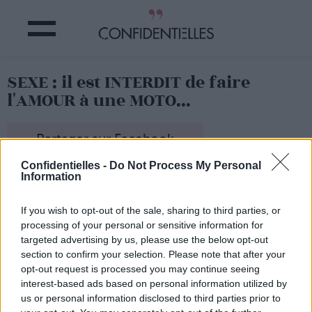
SEXE : il est INTERDIT de faire
l'AMOUR à une MOTO...
Partager sur Facebook
Confidentielles -
Do Not Process My Personal
... à Londres ! Vous avez dit
Information
absurde ?
Voici un petit florilège des
If you wish to opt-out of the sale, sharing to third parties, or
lois les plus folles
processing of your personal or sensitive information for
concernant le sexe dans le
targeted advertising by us, please use the below opt-out
monde !
section to confirm your selection. Please note that after your
1. En Floride,
impossible de
opt-out request is processed you may continue seeing
forniquer tranquillou avec
interest-based ads based on personal information utilized by
un porc-épic. C'est la loi !
us or personal information disclosed to third parties prior to
2. En Indonésie,
se