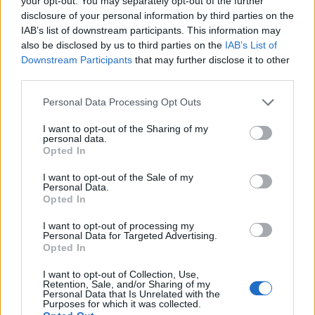
your opt-out. You may separately opt-out of the further
masturber est passible de
disclosure of your personal information by third parties on the
la peine de mort. Ouhhhh
ça rigole pas fort là-bas !
IAB’s list of downstream participants. This information may
also be disclosed by us to third parties on the
IAB’s List of
3. En Bolivie,
un homme
Downstream Participants
that may further disclose it to other
ne peut pas faire l'amour à
une mère et sa fille en
third parties.
même temps. Dure la vie...
Personal Data Processing Opt Outs
4. Dans le Minnesota,
impossible de faire l'amour avec
une femme ayant mauvaise haleine. Pense-bête : acheter
I want to opt-out of the Sharing of my
une brosse à dents à sa dulcinée.
personal data.
5. A Birmingham, en Angleterre,
absolument interdit
Opted In
d'avoir un rapport sexuel sur le parvis de l'église... après le
coucher du soleil ! Et avant, alors, on peut ?
I want to opt-out of the Sale of my
Personal Data.
6. Dans l'Oregon, aux Etats-Unis,
un homme ne peut pas
Opted In
tenir de propos salaces pendant l'amour.
7. En Ouganda
, il est formellement interdit d'écouter de
I want to opt-out of processing my
la musique à "caractère érotique" ! La question est : ont-
Personal Data for Targeted Advertising.
Opted In
ils banni Barry White ?
8. Dans l'Idaho,
état où il fait visiblement bon vivre, un
I want to opt-out of Collection, Use,
policier ne peut pas vous verbaliser si vous faites
Retention, Sale, and/or Sharing of my
l'amour... dans une voiture garée.
Personal Data that Is Unrelated with the
Purposes for which it was collected.
Crédit photo /
Instagram