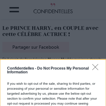
Le PRINCE HARRY, en COUPLE avec
cette CÉLÈBRE ACTRICE !
Partager sur Facebook
Et il s'agit de
l'américaine Megan Markle
qui joue dans la
série "
Suits
" ! A priori, le Prince serait plus heureux que
jamais avec sa belle brune.
Confidentielles -
Do Not Process My Personal
Information
Leur
idylle
aurait
démarré
au
printemps dernier
lorsqu'ils
se sont rencontrés au
Canada
, lieu de tournage de la
série, alors que le Prince faisait la promotion des Invictus
If you wish to opt-out of the sale, sharing to third parties, or
Games 2017.
processing of your personal or sensitive information for
Bon, du coup, on
booke
une
date
pour le
mariage
cette
targeted advertising by us, please use the below opt-out
fois-ci ?
section to confirm your selection. Please note that after your
opt-out request is processed you may continue seeing