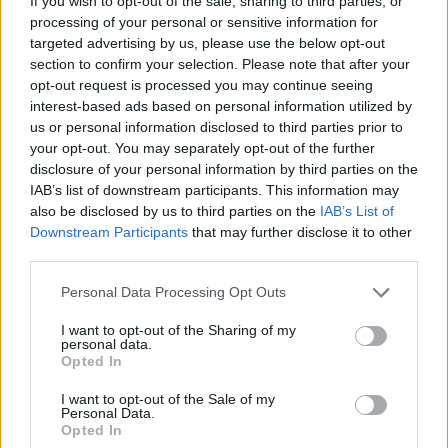
If you wish to opt-out of the sale, sharing to third parties, or
donnent bien trop à manger à leurs animaux que la
compagnie française Canhegat a créé le collier connecté
processing of your personal or sensitive information for
par une application.
targeted advertising by us, please use the below opt-out
section to confirm your selection. Please note that after your
Il pourra ainsi
vous indiquer de quel apport votre
chien/chat a besoin selon sa taille, son poids etc.
opt-out request is processed you may continue seeing
interest-based ads based on personal information utilized by
Alors, tentée ?
us or personal information disclosed to third parties prior to
your opt-out. You may separately opt-out of the further
disclosure of your personal information by third parties on the
IAB’s list of downstream participants. This information may
also be disclosed by us to third parties on the
IAB’s List of
Downstream Participants
that may further disclose it to other
third parties.
Personal Data Processing Opt Outs
I want to opt-out of the Sharing of my
personal data.
Opted In
I want to opt-out of the Sale of my
Personal Data.
Opted In