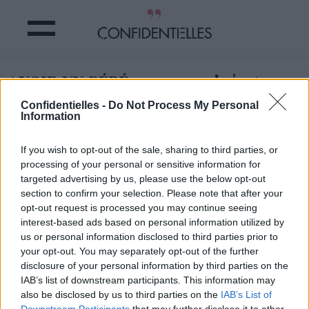
AVOIR UN BÉBÉ : pourquoi c'est un
FREIN dans votre CARRIÈRE
Confidentielles -
Do Not Process My Personal
Information
Partager sur Facebook
If you wish to opt-out of the sale, sharing to third parties, or
processing of your personal or sensitive information for
On s'en doutait déjà
, mais
targeted advertising by us, please use the below opt-out
c'est une étude américaine
section to confirm your selection. Please note that after your
qui vient le confirmer : les
opt-out request is processed you may continue seeing
femmes qui ont un enfant
gagnent moins que celles
interest-based ads based on personal information utilized by
qui n'en ont pas.
us or personal information disclosed to third parties prior to
your opt-out. You may separately opt-out of the further
Publiée dans la revue
PLOS ONE
, cette étude
disclosure of your personal information by third parties on the
menée par l'Université de
IAB’s list of downstream participants. This information may
Washington sur un panel
also be disclosed by us to third parties on the
IAB’s List of
de 1,6 millions de Danoises