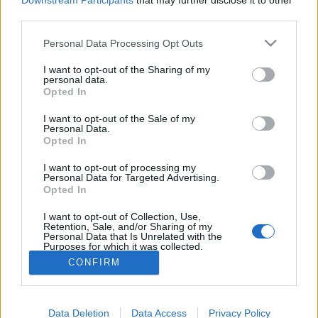
Downstream Participants
that may further disclose it to other
révèle que celles qui ont
third parties.
un enfant avant l'âge de 28
ans vont avoir un salaire
Personal Data Processing Opt Outs
moins élevé que celles qui
n'en ont pas.
I want to opt-out of the Sharing of my
Et ce
, tout au long de leur
personal data.
carrière...
Opted In
L'âge idéal
pour faire des enfants sans mettre à mal sa
I want to opt-out of the Sale of my
carrière serait entre 28 et 34 ans.
Personal Data.
Moralité :
bah, en fait, comme d'hab', les femmes se font
Opted In
toujours avoir au bout du compte...
I want to opt-out of processing my
Crédit photo /
Pinterest
Personal Data for Targeted Advertising.
Opted In
Partager sur Facebook
I want to opt-out of Collection, Use,
Retention, Sale, and/or Sharing of my
Personal Data that Is Unrelated with the
Purposes for which it was collected.
Opted Out
CONFIRM
Data Deletion
Data Access
Privacy Policy