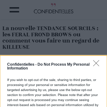
La nouvelle TENDANCE SOURCILS :
les FERAL FROND BROWS ou
comment vous faire un regard de
KILLEUSE
Partager sur Facebook
Confidentielles -
Do Not Process My Personal
Information
On vous le dit tout de suite, on n'a pas vraiment accroché
à cette toute nouvelle tendance qui consiste à donner un
If you wish to opt-out of the sale, sharing to third parties, or
aspect "hachuré" à ses sourcils, même si elle a été lancée
processing of your personal or sensitive information for
par Andrew Gallimore, make-up artiste pour Nars.
targeted advertising by us, please use the below opt-out
Pour arriver à ce résultat (si vous voulez vous y risquer), il
section to confirm your selection. Please note that after your
vous faudra simplement un eyeliner brun foncé, avec
opt-out request is processed you may continue seeing
lequel on "hachure" ses sourcils vers le haut pour leur
donner cet aspect déroutant.
interest-based ads based on personal information utilized by