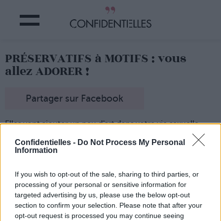
PRÉSERVATIFS à MOTIFS : vous
allez ADORER !
Partager sur Facebook
Elles vont ajouter un peu d'art dans votre vie sexuelle...
Trois soeurs, Julia, Lizza et Manon, ont décidé de
dépoussiérer un peu le design des préservatifs, pas assez
Confidentielles -
Do Not Process My Personal
Information
glamour à leur goût.
Pour ce faire, elles ont donc fait appel à des artistes,
chargés d'une lourde tâche : créer des préservatifs aux
If you wish to opt-out of the sale, sharing to third parties, or
motifs originaux, qui titillent notre libido !
processing of your personal or sensitive information for
Le résultat : de véritables petites oeuvres d'art, vendus
targeted advertising by us, please use the below opt-out
dans de jolies boîtes en fer-blanc, parfaites à glisser dans
section to confirm your selection. Please note that after your
son sac...
opt-out request is processed you may continue seeing