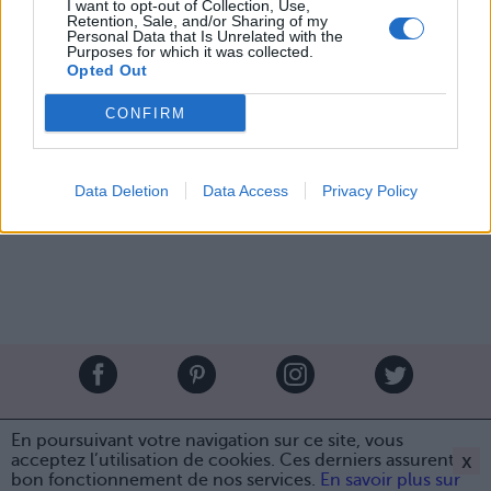
I want to opt-out of Collection, Use,
Retention, Sale, and/or Sharing of my
Personal Data that Is Unrelated with the
Purposes for which it was collected.
Opted Out
Image suivante
CONFIRM
Crédit Photo /
Instagram
- Pinterest
1
,
2
Partager sur Facebook
Data Deletion
Data Access
Privacy Policy
Brandeploy
Qui sommes-nous ?
Presse
Annonceur
En poursuivant votre navigation sur ce site, vous
Mentions légales
Contact
x
acceptez l’utilisation de cookies. Ces derniers assurent le
bon fonctionnement de nos services.
En savoir plus sur
© Confidentielles.com - Tous droits réservés