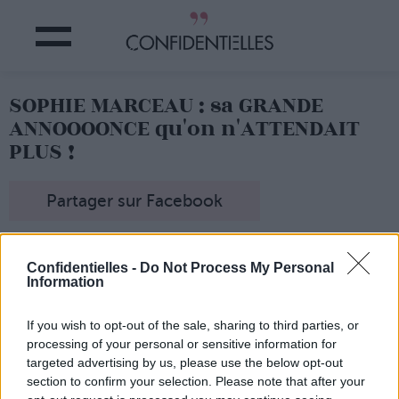
SOPHIE MARCEAU : sa GRANDE
ANNOOOONCE qu'on n'ATTENDAIT
PLUS !
Partager sur Facebook
E
lle était absente des réseaux sociaux
depuis août
dernier… et on comprend pourquoi !
Confidentielles -
Do Not Process My Personal
Information
Sophie
Marceau vient de faire son come-back
sur
Instagram avec une
graaaande nouvelle
…
Elle préparait un
nouveau film
, intitulé « Mme Mills » !
If you wish to opt-out of the sale, sharing to third parties, or
processing of your personal or sensitive information for
C'est avec une photo d'elle
dans les bras de Pierre
targeted advertising by us, please use the below opt-out
Richard qu'elle annonce son projet à ses fans.
section to confirm your selection. Please note that after your
Et on a hâte de voir
ce que ça donne !