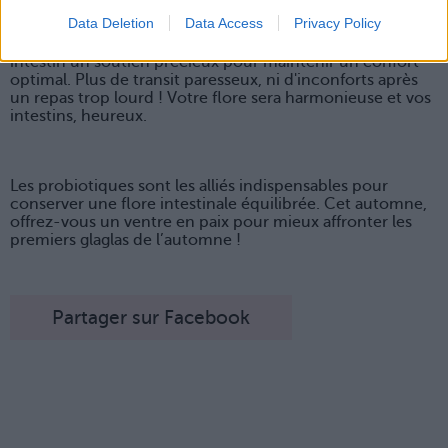
de facteurs qui perturbent la flore intestinale et
Data Deletion
Data Access
Privacy Policy
provoquent des inconforts au quotidien. En prenant
régulièrement des probiotiques, vous offrez à votre
intestin un soutien précieux pour maintenir un confort
optimal. Plus de transit paresseux, ni d'inconforts après
un repas trop lourd ! Votre flore sera harmonieuse et vos
intestins, heureux.
Les probiotiques sont les alliés indispensables pour
conserver une flore intestinale équilibrée. Cet automne,
offrez-vous un ventre en paix pour mieux affronter les
premiers glaglas de l’automne !
Partager sur Facebook