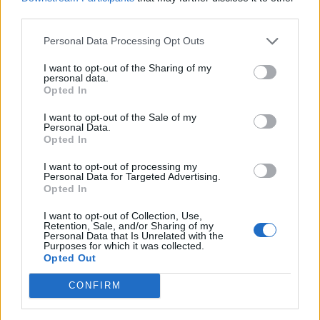
probiotiques
, vous soutenez cet écosystème fragile,
third parties.
favorisant ainsi une digestion fluide et sans encombre.
Fini les inconforts après un repas trop copieux ou trop
Personal Data Processing Opt Outs
riche ! Vous allez digérer comme un charme, et dire
adieu aux ballonnements gênants.
I want to opt-out of the Sharing of my
personal data.
Opted In
2. Prévenir les infections intestinales
I want to opt-out of the Sale of my
Personal Data.
Opted In
Quand le froid arrive, notre organisme est plus vulnérable
aux infections. Un déséquilibre dans la flore intestinale
I want to opt-out of processing my
peut affaiblir vos défenses naturelles, laissant la porte
Personal Data for Targeted Advertising.
ouverte aux virus et bactéries. Les probiotiques
Opted In
renforcent votre barrière intestinale et aident à prévenir
les désordres digestifs comme les diarrhées ou les colites.
I want to opt-out of Collection, Use,
Une flore équilibrée, c'est un intestin plus fort et plus
Retention, Sale, and/or Sharing of my
résistant face aux attaques extérieures.
Personal Data that Is Unrelated with the
Purposes for which it was collected.
Opted Out
3. Améliorer le confort intestinal
CONFIRM
Stress, alimentation déséquilibrée, médicaments : autant