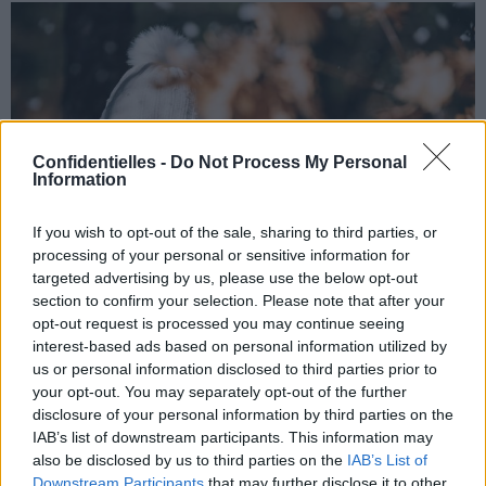
Confidentielles -
Do Not Process My Personal
Information
If you wish to opt-out of the sale, sharing to third parties, or
processing of your personal or sensitive information for
targeted advertising by us, please use the below opt-out
section to confirm your selection. Please note that after your
opt-out request is processed you may continue seeing
1. Un microbiote en pleine forme pour
interest-based ads based on personal information utilized by
us or personal information disclosed to third parties prior to
une meilleure digestion :
your opt-out. You may separately opt-out of the further
disclosure of your personal information by third parties on the
Notre intestin abrite des milliards de bactéries, certaines
IAB’s list of downstream participants. This information may
bénéfiques, d'autres moins. Les probiotiques sont ces
also be disclosed by us to third parties on the
IAB’s List of
bonnes bactéries qui aident à maintenir un équilibre sain
Downstream Participants
that may further disclose it to other
dans notre flore intestinale. En prenant des
gélules de